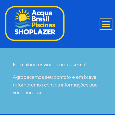
Formulário enviado com sucesso!
Agradecemos seu contato e em breve
retornaremos com as informações que
você necessita.