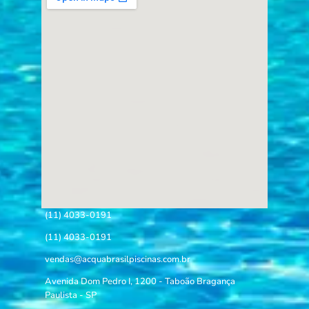
(11) 4033-0191
(11) 4033-0191
vendas@acquabrasilpiscinas.com.br
Avenida Dom Pedro I, 1200 - Taboão Bragança
Paulista - SP