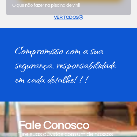
O que não fazer na piscina de vinil
VER TODOS
Compromisso com a sua
segurança, responsabilidade
em cada detalhe!!!
Fale Conosco
Tire suas dúvidas com um de nossos